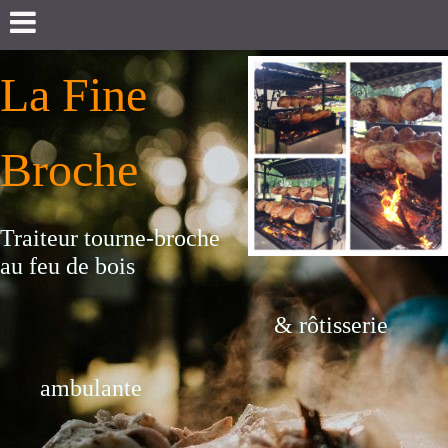
La Fine
Broche
Traiteur tourne-broche
au feu de bois
& rôtisserie
ambulante